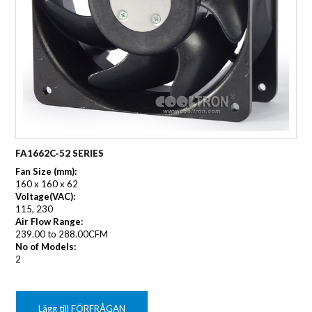
FA1662C-52 SERIES
Fan Size (mm):
160 x 160 x 62
Voltage(VAC):
115, 230
Air Flow Range:
239.00 to 288.00CFM
No of Models:
2
Lägg till FÖRFRÅGAN