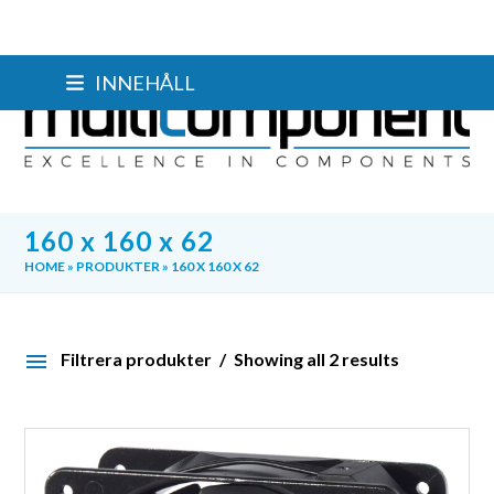
Skip
INNEHÅLL
to
content
160 x 160 x 62
HOME
»
PRODUKTER
»
160 X 160 X 62
Filtrera produkter
Showing all 2 results