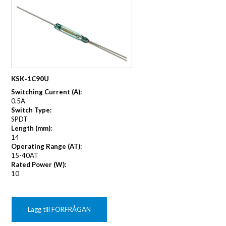
KSK-1C90U
Switching Current (A):
0.5A
Switch Type:
SPDT
Length (mm):
14
Operating Range (AT):
15-40AT
Rated Power (W):
10
Lägg till FÖRFRÅGAN