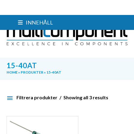
Skip
INNEHÅLL
to
content
15-40AT
HOME
»
PRODUKTER
»
15-40AT
Filtrera produkter
Showing all 3 results