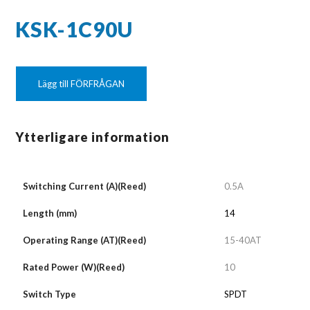
KSK-1C90U
Lägg till FÖRFRÅGAN
Ytterligare information
Switching Current (A)(Reed)
0.5A
Length (mm)
14
Operating Range (AT)(Reed)
15-40AT
Rated Power (W)(Reed)
10
Switch Type
SPDT