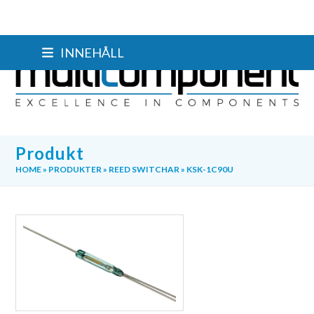
Skip
INNEHÅLL
to
content
Produkt
HOME
»
PRODUKTER
»
REED SWITCHAR
»
KSK-1C90U