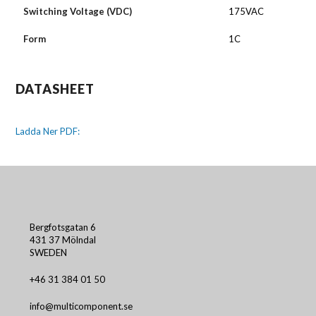
Switching Voltage (VDC)
175VAC
Form
1C
DATASHEET
Ladda Ner PDF:
Bergfotsgatan 6
431 37 Mölndal
SWEDEN
+46 31 384 01 50
info@multicomponent.se