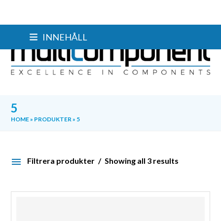
Skip
INNEHÅLL
to
content
5
HOME
»
PRODUKTER
»
5
Filtrera produkter
Showing all 3 results