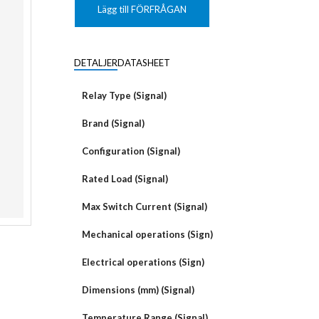
KUNDANPASSAD
Grafisk
PLANAR
Lägg till FÖRFRÅGAN
MAGNETER
ER
KUNDANPASSAT
NDFEB
SMCO
Matrix
DIAL
DETALJER
DATASHEET
KUNDANPASSAD
Displayer
 TILLBEHÖR
Bar
Relay Type (Signal)
LÄNSAR
Brand (Signal)
Configuration (Signal)
Rated Load (Signal)
Max Switch Current (Signal)
Mechanical operations (Sign)
Electrical operations (Sign)
Dimensions (mm) (Signal)
Temperature Range (Signal)