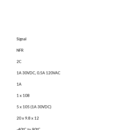
ALNICO
FERRIT
Signal
NFR
2C
1A 30VDC, 0.5A 120VAC
1A
1 x 108
5 x 105 (1A 30VDC)
20 x 9.8 x 12
-40ºC to 90ºC