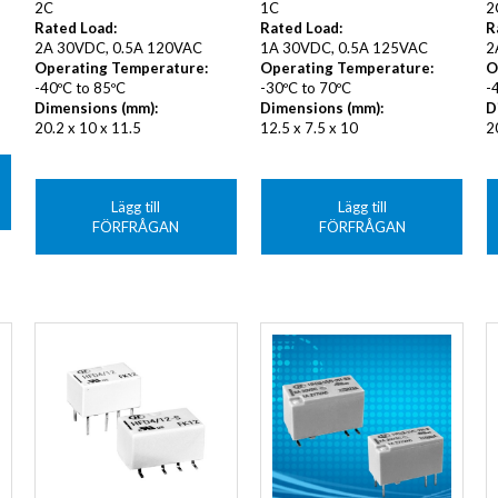
2C
2
1C
Rated Load:
R
Rated Load:
2A 30VDC, 0.5A 120VAC
2
1A 30VDC, 0.5A 125VAC
Operating Temperature:
O
Operating Temperature:
-40ºC to 85ºC
-
-30ºC to 70ºC
Dimensions (mm):
D
Dimensions (mm):
20.2 x 10 x 11.5
2
12.5 x 7.5 x 10
Lägg till
Lägg till
FÖRFRÅGAN
FÖRFRÅGAN