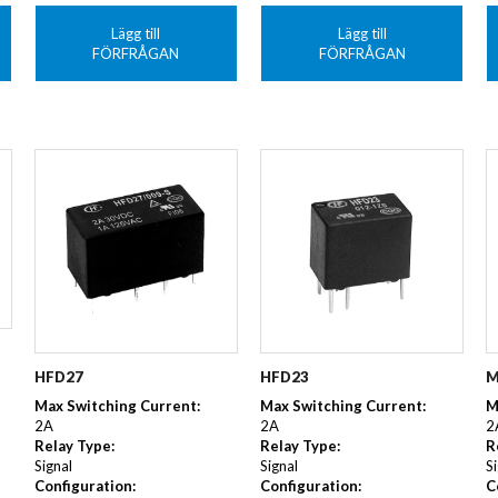
Lägg till
Lägg till
FÖRFRÅGAN
FÖRFRÅGAN
HFD27
M
HFD23
Max Switching Current:
M
Max Switching Current:
2A
2
2A
Relay Type:
R
Relay Type:
Signal
S
Signal
Configuration:
C
Configuration: