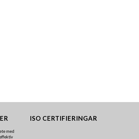
ER
ISO CERTIFIERINGAR
ete med
effektiv