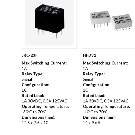
TFT+Controller Board
LCD 
Automotive
TFT Mono
E-PAP
FILTER
Bistabilt
TFT IPS
LED
FLÄKTAR/KYLNING
TFT HDMI Signal
LED 
DC AXIAL
AC RA
TFT All-In-One
LED 
DC RADIAL
FLÄKT
LED 
AC AXIAL
KYLF
PEKSKÄRM
TANGENTBORD
JRC-23F
HFD31
FRONTGLAS & SKYDDSFILMER
Max Switching Current:
Max Switching Current:
1A
1A
Relay Type:
Relay Type:
Signal
Signal
Configuration:
Configuration:
1C
2C
Rated Load:
Rated Load:
1A 30VDC, 0.5A 125VAC
1A 30VDC, 0.5A 125VAC
Operating Temperature:
Operating Temperature:
-30ºC to 70ºC
-40ºC to 70ºC
Dimensions (mm):
Dimensions (mm):
12.5 x 7.5 x 10
14 x 9 x 5