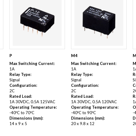
KUNDANPASSAD
Grafisk
PLANAR
MAGNETER
ER
KUNDANPASSAT
NDFEB
SMCO
Matrix
DIAL
KUNDANPASSAD
Displayer
 TILLBEHÖR
Bar
LÄNSAR
P
M4
M
Max Switching Current:
Max Switching Current:
M
1A
1A
1
Relay Type:
Relay Type:
R
Signal
Signal
S
Configuration:
Configuration:
C
2C
2C
2
Rated Load:
Rated Load:
R
1A 30VDC, 0.5A 125VAC
1A 30VDC, 0.5A 120VAC
1
Operating Temperature:
Operating Temperature:
O
-40ºC to 70ºC
-40ºC to 90ºC
-
Dimensions (mm):
Dimensions (mm):
D
14 x 9 x 5
20 x 9.8 x 12
2