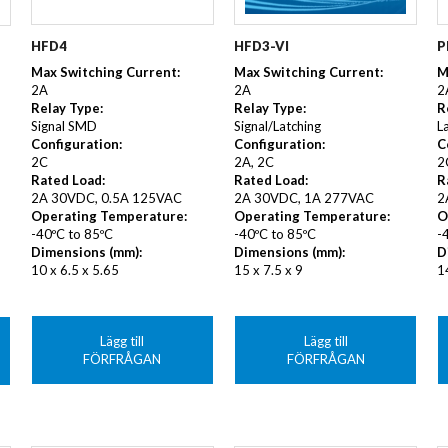
HFD3-VI
HFD4
P
Max Switching Current:
Max Switching Current:
M
2A
2A
2
Relay Type:
Relay Type:
R
Signal/Latching
Signal SMD
L
Configuration:
Configuration:
C
2A, 2C
2C
2
Rated Load:
Rated Load:
R
2A 30VDC, 1A 277VAC
2A 30VDC, 0.5A 125VAC
2
Operating Temperature:
Operating Temperature:
O
-40ºC to 85ºC
-40ºC to 85ºC
-
Dimensions (mm):
Dimensions (mm):
D
15 x 7.5 x 9
10 x 6.5 x 5.65
1
Lägg till
Lägg till
FÖRFRÅGAN
FÖRFRÅGAN