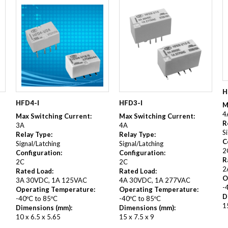
H
HFD3-I
HFD4-I
M
4
Max Switching Current:
Max Switching Current:
R
4A
3A
S
Relay Type:
Relay Type:
C
Signal/Latching
Signal/Latching
2
Configuration:
Configuration:
R
2C
2C
2
Rated Load:
Rated Load:
O
4A 30VDC, 1A 277VAC
3A 30VDC, 1A 125VAC
-
Operating Temperature:
Operating Temperature:
D
-40ºC to 85ºC
-40ºC to 85ºC
1
Dimensions (mm):
Dimensions (mm):
15 x 7.5 x 9
10 x 6.5 x 5.65