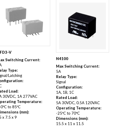
FD3-V
N4100
ax Switching Current:
A
Max Switching Current:
elay Type:
5A
ignal/Latching
Relay Type:
onfiguration:
Signal
C
Configuration:
ated Load:
1A, 1B, 1C
A 30VDC, 1A 277VAC
Rated Load:
perating Temperature:
5A 30VDC, 0.5A 120VAC
40ºC to 85ºC
Operating Temperature:
imensions (mm):
-25ºC to 70ºC
5 x 7.5 x 9
Dimensions (mm):
15.5 x 11 x 11.5