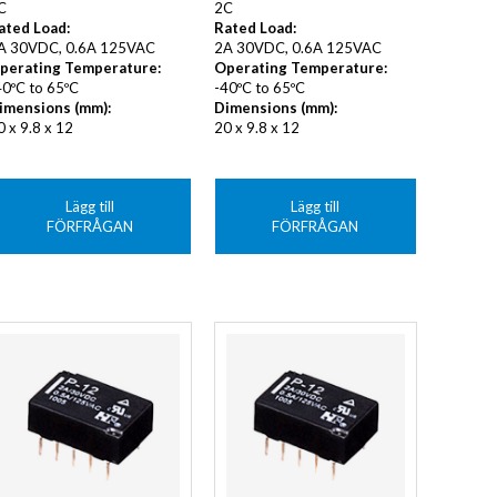
C
2C
ated Load:
Rated Load:
A 30VDC, 0.6A 125VAC
2A 30VDC, 0.6A 125VAC
perating Temperature:
Operating Temperature:
40ºC to 65ºC
-40ºC to 65ºC
imensions (mm):
Dimensions (mm):
0 x 9.8 x 12
20 x 9.8 x 12
Lägg till
Lägg till
FÖRFRÅGAN
FÖRFRÅGAN