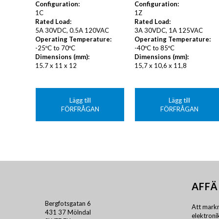
Configuration:
Configuration:
1C
1Z
Rated Load:
Rated Load:
5A 30VDC, 0.5A 120VAC
3A 30VDC, 1A 125VAC
Operating Temperature:
Operating Temperature:
-25ºC to 70ºC
-40ºC to 85ºC
Dimensions (mm):
Dimensions (mm):
15.7 x 11 x 12
15,7 x 10,6 x 11,8
Lägg till
Lägg till
FÖRFRÅGAN
FÖRFRÅGAN
AFFÄ
Bergfotsgatan 6
Att markn
431 37 Mölndal
elektron