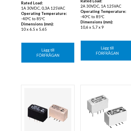
Rated Load:
Rated Load:
2A 30VDC, 1A 125VAC
1A 30VDC, 0,3A 125VAC
Operating Temperature:
Operating Temperature:
-40ºC to 85ºC
-40ºC to 85ºC
Dimensions (mm):
Dimensions (mm):
10,6 x 5,7 x 9
10 x 6.5 x 5.65
Lägg till
Lägg till
FÖRFRÅGAN
FÖRFRÅGAN