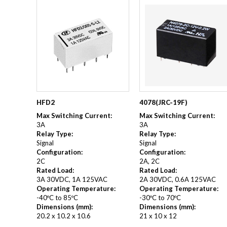
HFD2
4078(JRC-19F)
Max Switching Current:
Max Switching Current:
3A
3A
Relay Type:
Relay Type:
Signal
Signal
Configuration:
Configuration:
2C
2A, 2C
Rated Load:
Rated Load:
3A 30VDC, 1A 125VAC
2A 30VDC, 0.6A 125VAC
Operating Temperature:
Operating Temperature:
-40ºC to 85ºC
-30ºC to 70ºC
Dimensions (mm):
Dimensions (mm):
20.2 x 10.2 x 10.6
21 x 10 x 12