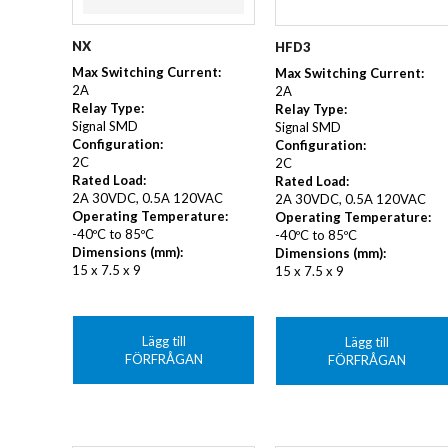
NX
HFD3
Max Switching Current:
Max Switching Current:
2A
2A
Relay Type:
Relay Type:
Signal SMD
Signal SMD
Configuration:
Configuration:
2C
2C
Rated Load:
Rated Load:
2A 30VDC, 0.5A 120VAC
2A 30VDC, 0.5A 120VAC
Operating Temperature:
Operating Temperature:
-40ºC to 85ºC
-40ºC to 85ºC
Dimensions (mm):
Dimensions (mm):
15 x 7.5 x 9
15 x 7.5 x 9
Lägg till
Lägg till
FÖRFRÅGAN
FÖRFRÅGAN