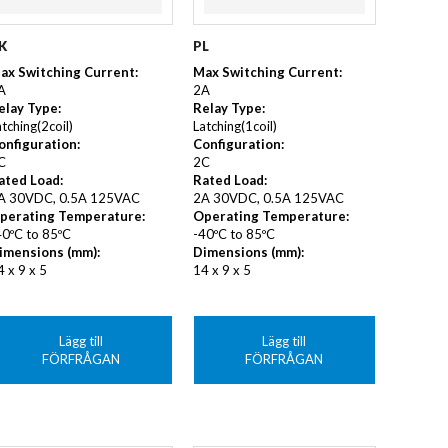
K
PL
ax Switching Current:
Max Switching Current:
A
2A
elay Type:
Relay Type:
atching(2coil)
Latching(1coil)
onfiguration:
Configuration:
C
2C
ated Load:
Rated Load:
A 30VDC, 0.5A 125VAC
2A 30VDC, 0.5A 125VAC
perating Temperature:
Operating Temperature:
40ºC to 85ºC
-40ºC to 85ºC
imensions (mm):
Dimensions (mm):
4 x 9 x 5
14 x 9 x 5
Lägg till
Lägg till
FÖRFRÅGAN
FÖRFRÅGAN