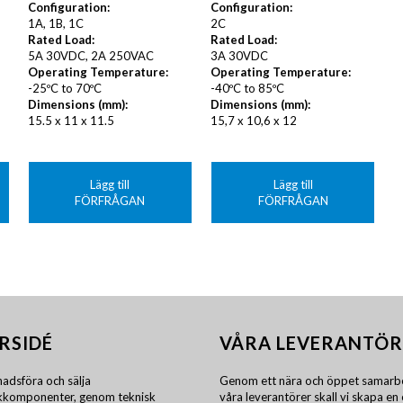
Configuration:
Configuration:
1A, 1B, 1C
2C
Rated Load:
Rated Load:
5A 30VDC, 2A 250VAC
3A 30VDC
Operating Temperature:
Operating Temperature:
-25ºC to 70ºC
-40ºC to 85ºC
Dimensions (mm):
Dimensions (mm):
15.5 x 11 x 11.5
15,7 x 10,6 x 12
Lägg till
Lägg till
FÖRFRÅGAN
FÖRFRÅGAN
RSIDÉ
VÅRA LEVERANTÖR
adsföra och sälja
Genom ett nära och öppet samarb
ikkomponenter, genom teknisk
våra leverantörer skall vi skapa en 