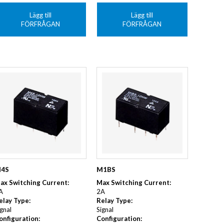
Lägg till
Lägg till
FÖRFRÅGAN
FÖRFRÅGAN
4S
M1BS
ax Switching Current:
Max Switching Current:
A
2A
elay Type:
Relay Type:
ignal
Signal
onfiguration:
Configuration: