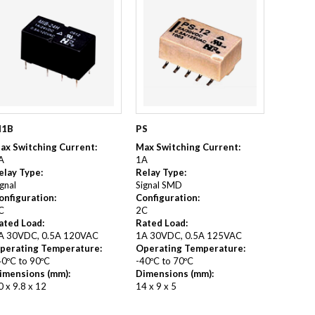
ALNICO
FERRIT
1B
PS
ax Switching Current:
Max Switching Current:
A
1A
elay Type:
Relay Type:
ignal
Signal SMD
onfiguration:
Configuration:
C
2C
ated Load:
Rated Load:
A 30VDC, 0.5A 120VAC
1A 30VDC, 0.5A 125VAC
perating Temperature:
Operating Temperature:
40ºC to 90ºC
-40ºC to 70ºC
imensions (mm):
Dimensions (mm):
0 x 9.8 x 12
14 x 9 x 5