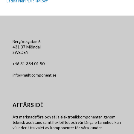
Ladda Ner PDF: KM.pdf
Bergfotsgatan 6
431 37 Mölndal
SWEDEN
+46 31 384 01 50
info@multicomponent.se
AFFÄRSIDÉ
Att marknadsföra och sälja elektronikkomponenter, genom
teknisk assistans samt flexibilitet och vår långa erfarenhet, kan
vi underlätta valet av komponenter för våra kunder.