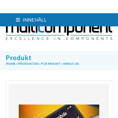
Skip
INNEHÅLL
to
content
Produkt
HOME
»
PRODUKTER
»
PCB MOUNT
»
KMS15-24