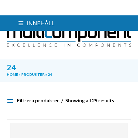
Skip
INNEHÅLL
to
content
24
HOME
»
PRODUKTER
»
24
Filtrera produkter
Showing all 29 results