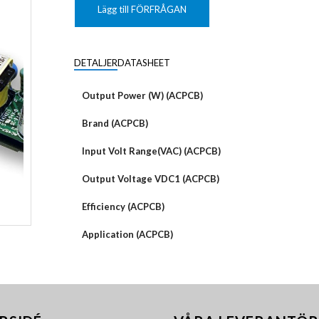
KUNDANPASSAD
Grafisk
PLANAR
Lägg till FÖRFRÅGAN
MAGNETER
ER
KUNDANPASSAT
NDFEB
SMCO
Matrix
DIAL
DETALJER
DATASHEET
KUNDANPASSAD
Displayer
 TILLBEHÖR
Bar
Output Power (W) (ACPCB)
LÄNSAR
Brand (ACPCB)
Input Volt Range(VAC) (ACPCB)
Output Voltage VDC1 (ACPCB)
Efficiency (ACPCB)
Application (ACPCB)