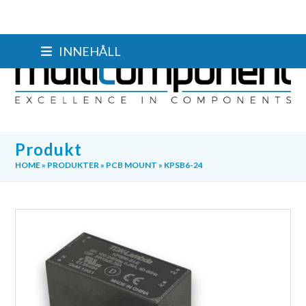
Skip
INNEHÅLL
to
content
Produkt
HOME
»
PRODUKTER
»
PCB MOUNT
»
KPSB6-24