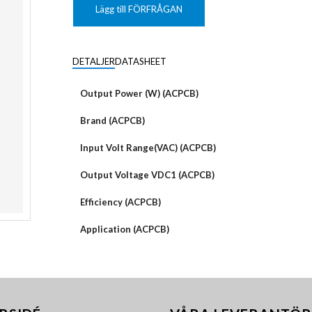
KUNDANPASSAD
Grafisk
PLANAR
Lägg till FÖRFRÅGAN
MAGNETER
ER
KUNDANPASSAT
NDFEB
SMCO
Matrix
DIAL
DETALJER
DATASHEET
KUNDANPASSAD
Displayer
 TILLBEHÖR
Bar
Output Power (W) (ACPCB)
LÄNSAR
Brand (ACPCB)
Input Volt Range(VAC) (ACPCB)
Output Voltage VDC1 (ACPCB)
Efficiency (ACPCB)
Application (ACPCB)