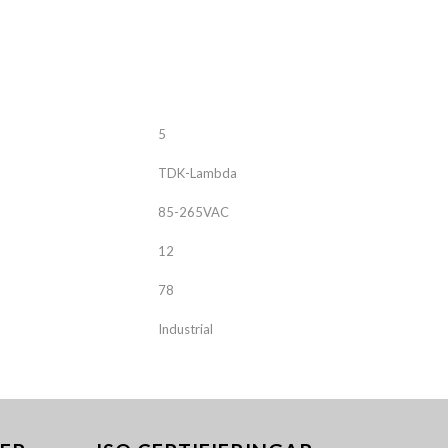
ALNICO
FERRIT
5
TDK-Lambda
85-265VAC
12
78
Industrial