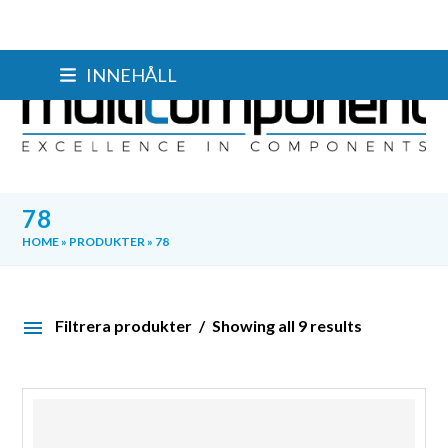
Skip
INNEHÅLL
to
content
78
HOME
»
PRODUKTER
»
78
Filtrera produkter
Showing all 9 results