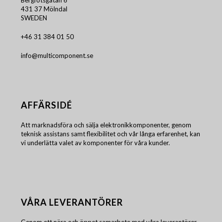
431 37 Mölndal
SWEDEN
+46 31 384 01 50
info@multicomponent.se
AFFÄRSIDÉ
Att marknadsföra och sälja elektronikkomponenter, genom
teknisk assistans samt flexibilitet och vår långa erfarenhet, kan
vi underlätta valet av komponenter för våra kunder.
VÅRA LEVERANTÖRER
Genom ett nära och öppet samarbete med våra leverantörer