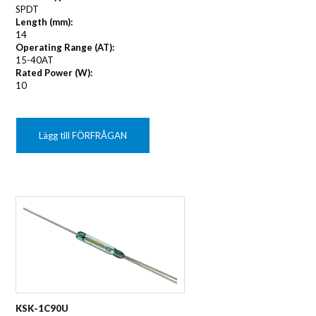
SPDT
Length (mm):
14
Operating Range (AT):
15-40AT
Rated Power (W):
10
Lägg till FÖRFRÅGAN
KSK-1C90U