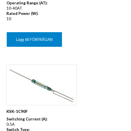
Operating Range (AT):
10-40AT
Rated Power (W):
10
Lägg till FÖRFRÅGAN
KSK-1C90F
Switching Current (A):
0.5A
Switch Type: