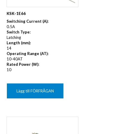
KSK-1E66
Switching Current (A):
0.5A
Switch Type:
Latching
Length (mm):
14
Operating Range (AT):
10-40AT
Rated Power (W):
10
Lägg till FÖRFRÅGAN