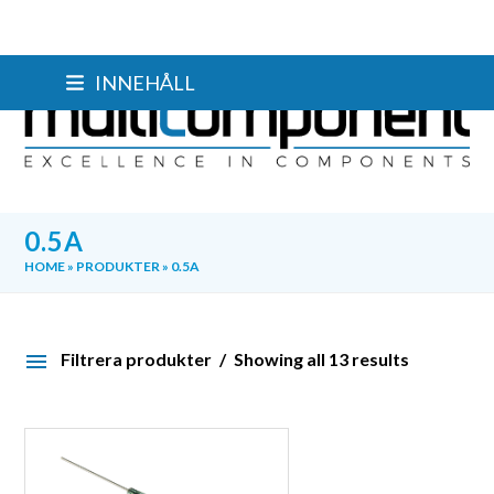
Skip
INNEHÅLL
to
content
0.5A
HOME
»
PRODUKTER
»
0.5A
Filtrera produkter
Showing all 13 results