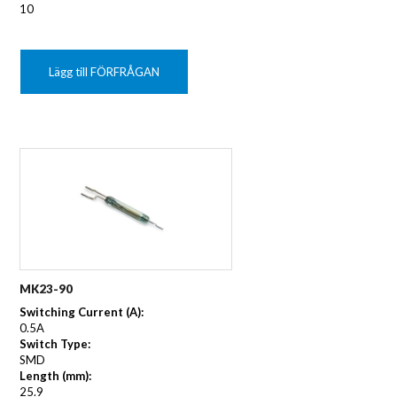
10
Lägg till FÖRFRÅGAN
MK23-90
Switching Current (A):
0.5A
Switch Type:
SMD
Length (mm):
25.9