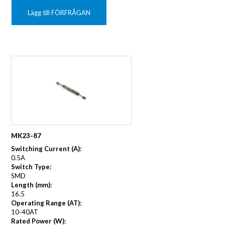
Lägg till FÖRFRÅGAN
MK23-87
Switching Current (A):
0.5A
Switch Type:
SMD
Length (mm):
16.5
Operating Range (AT):
10-40AT
Rated Power (W):