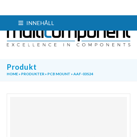
Skip
INNEHÅLL
to
content
Produkt
HOME
»
PRODUKTER
»
PCB MOUNT
»
AAF-03S24